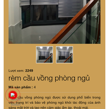
Lượt xem:
2249
rèm cầu vồng phòng ngủ
Mã sản phẩm :
4
Rèm cầu vồng phòng ngủ được sử dụng phổ biến trong
việc trang trí và bảo vệ phòng ngủ khỏi tác động của ánh
sáng mặt trời và tạo nên cảm giác ấm áp, thoải mái.