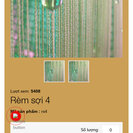
Lượt xem:
5408
Rèm sợi 4
Mã sản phẩm :
rs4
Số lượng: