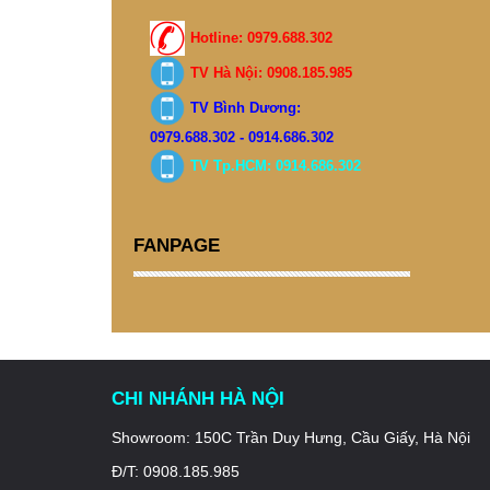
Hotline: 0979.688.302
TV Hà Nội: 0908.185.985
TV Bình Dương:
0979.688.302 - 0914.686.302
TV Tp.HCM: 0914.686.302
FANPAGE
CHI NHÁNH HÀ NỘI
Showroom: 150C Trần Duy Hưng, Cầu Giấy, Hà Nội
Đ/T: 0908.185.985