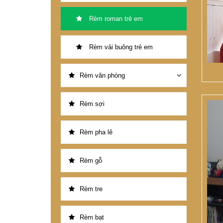
Rèm roman trẻ em
Rèm vải buông trẻ em
Rèm văn phòng
Rèm sợi
Rèm pha lê
Rèm gỗ
Rèm tre
Rèm bạt