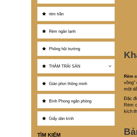
rèm trần
Rèm ngăn lạnh
Phông hội trường
Kh
THẢM TRẢI SÀN
Rèm 
vồng" 
Giàn phơi thông minh
một dả
Đặc đi
Bình Phong ngăn phòng
Rèm cầ
kích t
Giấy dán kính
Bả
TÌM KIẾM