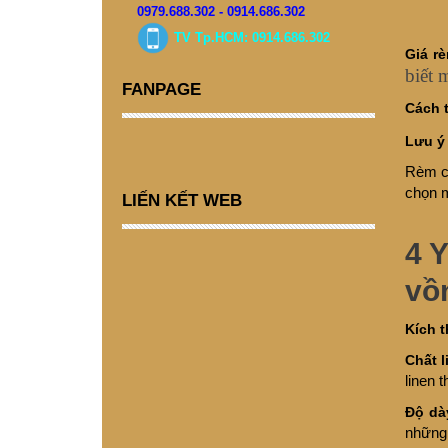
0979.688.302 - 0914.686.302
TV Tp.HCM: 0914.686.302
Giá r
biết 
FANPAGE
Cách t
Lưu 
Rèm cầ
chọn 
LIẾN KẾT WEB
4 
vồ
Kích 
Chất l
linen 
Độ dà
những 