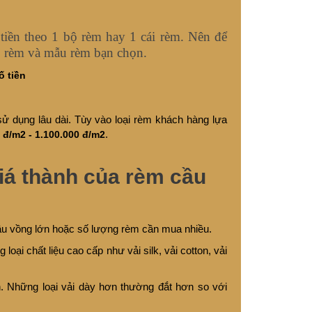
tiền theo 1 bộ rèm hay 1 cái rèm. Nên để
bộ rèm và mẫu rèm bạn chọn.
ố tiền
 dụng lâu dài. Tùy vào loại rèm khách hàng lựa
 đ/m2 - 1.100.000 đ/m2
.
iá thành của rèm cầu
ầu vồng lớn hoặc số lượng rèm cần mua nhiều.
ại chất liệu cao cấp như vải silk, vải cotton, vải
. Những loại vải dày hơn thường đắt hơn so với