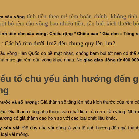
tính tiền theo m² rèm hoàn chỉnh, không tính 
èm cầu vồng
một bộ rèm cầu vồng bao nhiêu tiền, cần biết kích thước 
ính tiền rèm cầu vồng: Chiều rộng * Chiều cao * Giá rèm = Tổng s
: Các bộ rèm dưới 1m2 đều chung quy lên 1m2
ý
u vồng Hàn Quốc có bề mặt nhẵn, chống bám bụi tốt nên có thể sử
mà mức giá rèm cầu vồng khác nhau. Nó
giao giao động từ 400.000
Yếu tố chủ yếu ảnh hưởng đến g
ng
thước và số lượng:
Giá thành sẽ tăng lên nếu kích thước của rèm c
iệu:
Giá thành cũng phụ thuộc vào chất liệu của rèm cầu vồng. Những lo
thường có giá thành cao hơn so với các loại chất liệu khác.
y của vải:
Độ dày của vải cũng là yếu tố ảnh hưởng đến giá thành
loại vải mỏng.