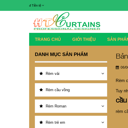
đ
Tiền tệ
TRANG CHỦ
GIỚI THIỆU
SẢN PHẨ
DANH MỤC SẢN PHẨM
Bản
06/0
Rèm vải
Rèm cầ
Rèm cầu vồng
Tuy nh
cầu
Rèm Roman
rèm cầ
Rèm trẻ em