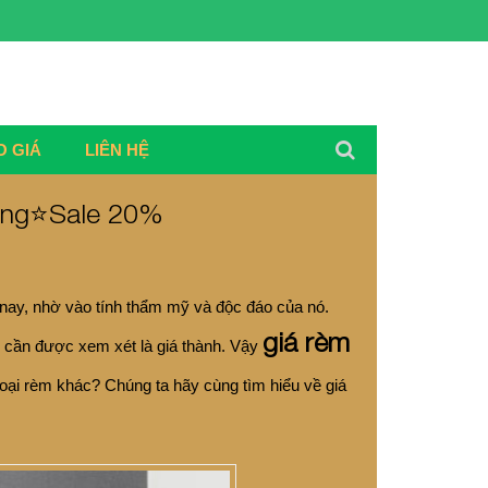
O GIÁ
LIÊN HỆ
ơng⭐️Sale 20%
nay, nhờ vào tính thẩm mỹ và độc đáo của nó.
giá rèm
 cần được xem xét là giá thành. Vậy
loại rèm khác? Chúng ta hãy cùng tìm hiểu về giá