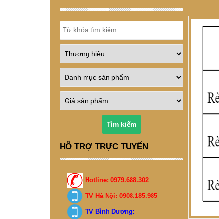
Tìm kiếm
HỖ TRỢ TRỰC TUYẾN
Hotline: 0979.688.302
TV Hà Nội: 0908.185.985
TV Bình Dương: