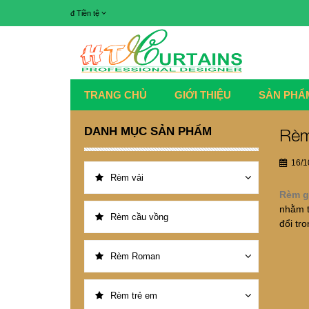
đ
Tiền tệ
TRANG CHỦ
GIỚI THIỆU
SẢN PHẨ
DANH MỤC SẢN PHẨM
Rèm
16/1
Rèm vải
Rèm g
nhằm t
Rèm cầu vồng
đổi tr
Rèm Roman
Rèm trẻ em