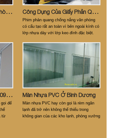
C
Ung Cấp Rèm Cửa Văn Phòng Số 1 Bình Dương LH: 0979.688.302
C
Ông Dụng Của Giấy Phản Quang
Phim phản quang chống nắng văn phòng
có cấu tạo rất an toàn vì bên ngoài kính có
lớp nhựa dày với lớp keo đính đặc biệt.
Khi lắpđặt hoặc khi vận chuyển phim phản
quang văn phòng
M
Àn Sáo Bình Dương. LH: 0914.686.302
Màn Nhựa PVC Ở Bình Dương
gọi để
Màn nhựa PVC hay còn gọi là rèm ngăn
thể
lạnh đã trở nên không thể thiếu trong
à từ
không gian của các kho lạnh, phòng xưởng
n phòng
làm việc, nhà máy...