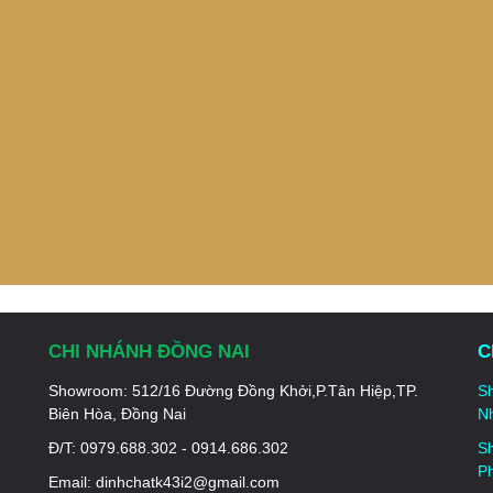
CHI NHÁNH ĐỒNG NAI
C
Showroom:
512/16 Đường Đồng Khởi,P.Tân Hiệp,TP.
S
Biên Hòa, Đồng Nai
Nh
Đ/T: 0979.688.302 - 0914.686.
302
S
P
Email: dinhchatk43i2@gmail.com