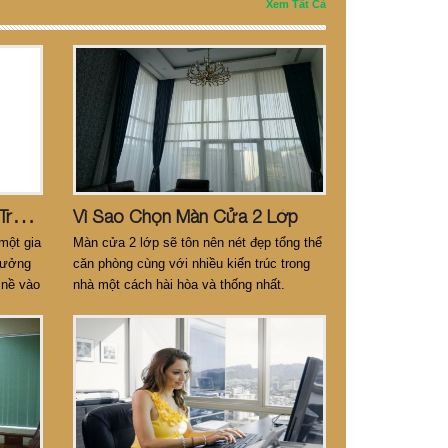
Xem Tất Cả
X
U Hướng Chọn Màn Cửa Trong Mùa Dịch Covit-19
Vì Sao Chọn Màn Cửa 2 Lớp
một gia
Màn cửa 2 lớp sẽ tôn nên nét đẹp tổng thể
 hưởng
căn phòng cùng với nhiều kiến trúc trong
 nề vào
nhà một cách hài hòa và thống nhất.
 triển