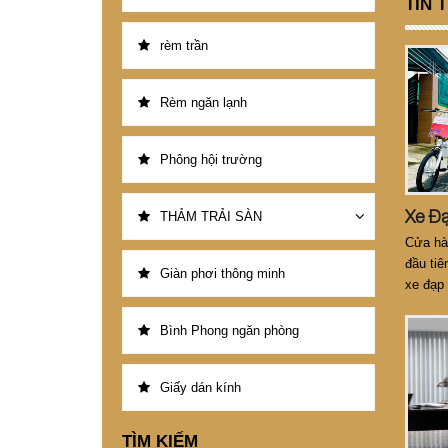
TIN 
rèm trần
Rèm ngăn lạnh
Phông hội trường
THẢM TRẢI SÀN
Cửa hàn
đầu tiê
Giàn phơi thông minh
xe đạp 
tính n
công t
Bình Phong ngăn phòng
Giấy dán kính
TÌM KIẾM