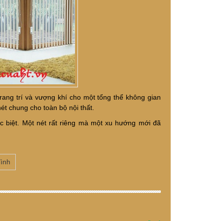
ang trí và vượng khí cho một tổng thể không gian
ét chung cho toàn bộ nội thất.
c biệt. Một nét rất riêng mà một xu hướng mới đã
ình