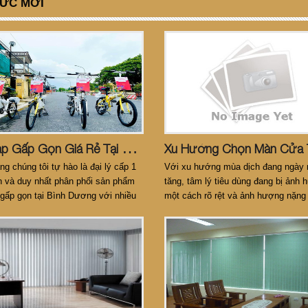
TỨC MỚI
X
E Đạp Gấp Gọn Giá Rẻ Tại Bình Dương
g chúng tôi tự hào là đại lý cấp 1
Với xu hướng mùa dịch đang ngày 
n và duy nhất phân phối sản phẩm
tăng, tâm lý tiêu dùng đang bị ảnh
gấp gọn tại Bình Dương với nhiều
một cách rõ rệt và ảnh hượng nặng
ăng và chất lượng được đảm bảo từ
lĩnh vực đầu tư cố định cho sự phát
y mẹ ở Hà Nội.
của văn phòng và nhà xưởng mới.