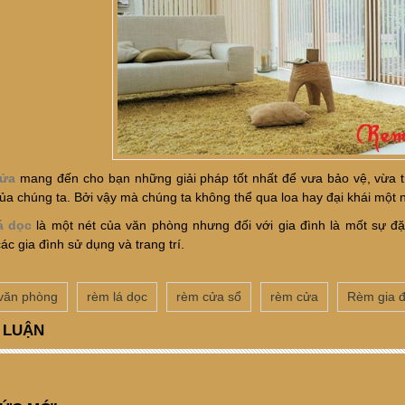
ửa
mang đến cho bạn những giải pháp tốt nhất để vưa bảo vệ, vừa tr
ủa chúng ta. Bởi vậy mà chúng ta không thể qua loa hay đại khái một n
á dọc
là một nét của văn phòng nhưng đối với gia đình là mốt sự đặ
ác gia đình sử dụng và trang trí.
văn phòng
rèm lá dọc
rèm cửa sổ
rèm cửa
Rèm gia đ
 LUẬN