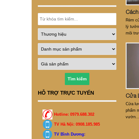
Rèm cử
lý tưở
môi trư
một vă
Tìm kiếm
HỖ TRỢ TRỰC TUYẾN
Cửa lướ
phẩm m
Hotline: 0979.688.302
vườn...
nay.
TV Hà Nội: 0908.185.985
TV Bình Dương: