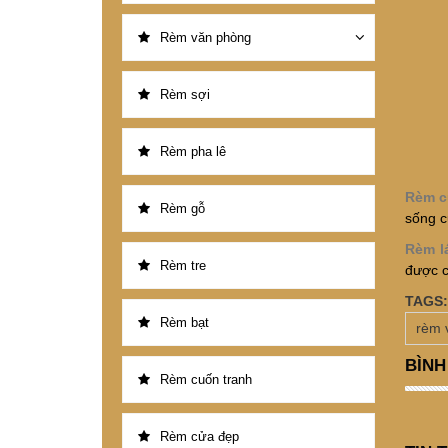
Rèm văn phòng
Rèm sợi
Rèm pha lê
Rèm c
Rèm gỗ
sống c
Rèm l
Rèm tre
được c
TAGS:
Rèm bạt
rèm 
BÌNH
Rèm cuốn tranh
Rèm cửa đẹp