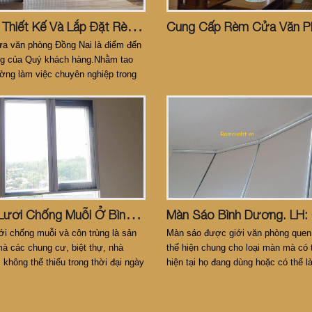
C
Ách Thiết Kế Và Lắp Đặt Rèm Cửa Văn Phòng Tại Bình Dương & Đồng Nai
a văn phòng Đồng Nai là điểm đến
ng của Quý khách hàng.Nhằm tao
ờng làm việc chuyên nghiệp trong
n phòng đẹp
C
Ửa Lưới Chống Muỗi Ở Bình Dương
i chống muỗi và côn trùng là sản
Màn sáo được giới văn phòng quen 
à các chung cư, biệt thự, nhà
thể hiện chung cho loại màn mà có 
 không thể thiếu trong thời đại ngày
hiện tại họ đang dùng hoặc có thể l
một người nhắc trong lúc setup vă
mới.