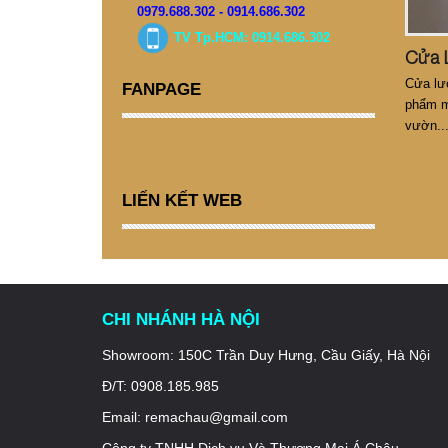
0979.688.302 - 0914.686.302
TV Tp.HCM: 0914.686.302
Cửa lướ
FANPAGE
phẩm m
vườn...
nay.
LIẾN KẾT WEB
CHI NHÁNH HÀ NỘI
Showroom: 150C Trần Duy Hưng, Cầu Giấy, Hà Nội
Đ/T: 0908.185.985
Email: remachau@gmail.com