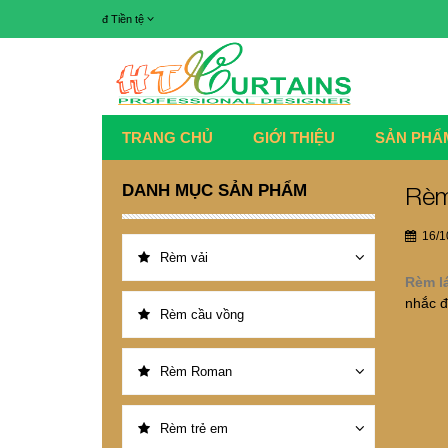
đ
Tiền tệ
TRANG CHỦ
GIỚI THIỆU
SẢN PHẨ
DANH MỤC SẢN PHẨM
Rèm
16/1
Rèm vải
Rèm l
nhắc đ
Rèm cầu vồng
Rèm Roman
Rèm trẻ em