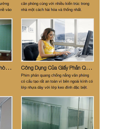
 hưởng
căn phòng cùng với nhiều kiến trúc trong
 nề vào
nhà một cách hài hòa và thống nhất.
 triển
C
Ung Cấp Rèm Cửa Văn Phòng Số 1 Bình Dương LH: 0979.688.302
C
Ông Dụng Của Giấy Phản Quang
Phim phản quang chống nắng văn phòng
có cấu tạo rất an toàn vì bên ngoài kính có
lớp nhựa dày với lớp keo đính đặc biệt.
Khi lắpđặt hoặc khi vận chuyển phim phản
quang văn phòng