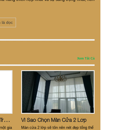
 lá dọc
Xem Tất Cả
X
U Hướng Chọn Màn Cửa Trong Mùa Dịch Covit-19
Vì Sao Chọn Màn Cửa 2 Lớp
một gia
Màn cửa 2 lớp sẽ tôn nên nét đẹp tổng thể