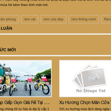
 mùa hè kèm theo tính mát mẻ.
văn phòng
rèm vải
rèm cửa đẹp
rèm thông minh
Rèm
 LUẬN
TỨC MỚI
X
E Đạp Gấp Gọn Giá Rẻ Tại Bình Dương
g chúng tôi tự hào là đại lý cấp 1
Với xu hướng mùa dịch đang ngày 