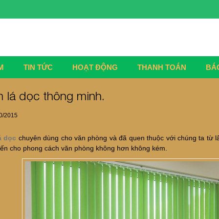
M
TIN TỨC
HOẠT ĐỘNG
THANH TOÁN
BÁ
 lá dọc thông minh.
0/2015
á dọc
chuyên dùng cho văn phòng và đã quen thuộc với chúng ta từ l
ến cho phong cách văn phòng không hơn không kém.