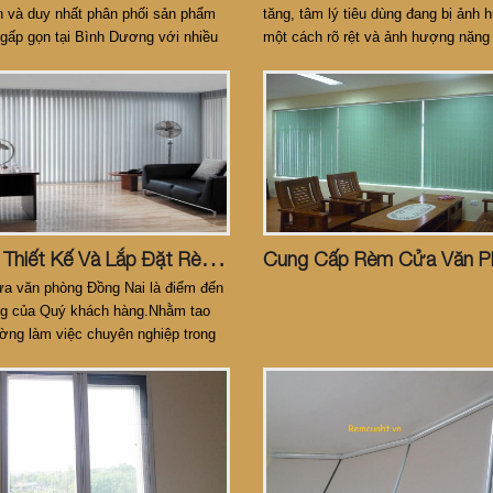
n và duy nhất phân phối sản phẩm
tăng, tâm lý tiêu dùng đang bị ảnh
gấp gọn tại Bình Dương với nhiều
một cách rõ rệt và ảnh hượng nặng
ăng và chất lượng được đảm bảo từ
lĩnh vực đầu tư cố định cho sự phát
y mẹ ở Hà Nội.
của văn phòng và nhà xưởng mới.
C
Ách Thiết Kế Và Lắp Đặt Rèm Cửa Văn Phòng Tại Bình Dương & Đồng Nai
a văn phòng Đồng Nai là điểm đến
ng của Quý khách hàng.Nhằm tao
ờng làm việc chuyên nghiệp trong
n phòng đẹp