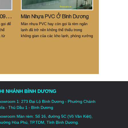
M
Àn Sáo Bình Dương. LH: 0914.686.302
Màn Nhựa PVC Ở Bình Dương
gọi để
Màn nhựa PVC hay còn gọi là rèm ngăn
thể
lạnh đã trở nên không thể thiếu trong
à từ
không gian của các kho lạnh, phòng xưởng
n phòng
làm việc, nhà máy...
HI NHÁNH BÌNH DƯƠNG
howroom 1: 273 Đại Lộ Bình Dương - Phường Chánh
ĩa - Thủ Dầu 1 - Bình Dương
howroom Màn rèm: Số 16, đường 5C (Võ Văn Kiệt),
hường Hòa Phú, TP.TDM, Tỉnh Bình Dương.