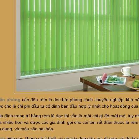
ăn phòng
cần đến rèm lá dọc bởi phong cách chuyên nghiệp, khả năn
c cho là chi phí đầu tư cố định ban đầu hợp lý nhất cho hoạt động của 
a đình trang trí bằng rèm lá dọc thì vẫn là một cái gì đó mới mẻ, tuy 
ã nhiều hơn và được các gia đình gọi cho cái tên rất thân thuộc là rè
 dụng, và màu sắc hài hòa.
ửa
hiện nay không nhất thiết cứ phải là đẹp nữa mà đi kèm với đó là 