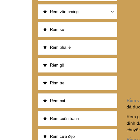
Rèm văn phòng
Rèm sợi
Rèm pha lê
Rèm gỗ
Rèm tre
Rèm v
Rèm bạt
đã đượ
Rèm gi
Rèm cuốn tranh
đình đ
chuyên
Rèm cửa đẹp
Rèm c