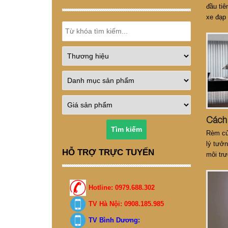
đầu tiê
xe đạp 
tính n
công t
Tìm kiếm
Rèm cử
lý tưở
HỖ TRỢ TRỰC TUYẾN
môi trư
một vă
Hotline: 0979.688.302
TV Hà Nội: 0908.185.985
TV Bình Dương: